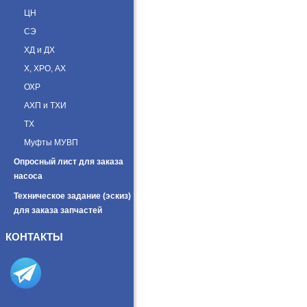
ЦН
СЭ
ХД и ДХ
Х, ХРО, АХ
ОХР
АХП и ТХИ
ТХ
Муфты МУВП
Опросный лист для заказа
насоса
Техническое задание (эскиз)
для заказа запчастей
КОНТАКТЫ