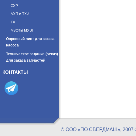
ОХР
АХП и ТХИ
ТХ
Муфты МУВП
Опросный лист для заказа
насоса
Техническое задание (эскиз)
для заказа запчастей
КОНТАКТЫ
© ООО «ПО СВЕРДМАШ», 20