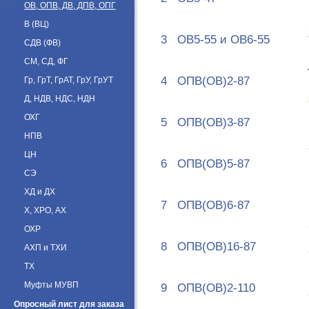
ОВ, ОПВ, ДВ, ДПВ, ОПГ
В (ВЦ)
3
ОВ5-55 и ОВ6-55
СДВ (ФВ)
СМ, СД, ФГ
4
ОПВ(ОВ)2-87
Гр, ГрТ, ГрАТ, ГрУ, ГрУТ
Д, НДВ, НДС, НДН
ОХГ
5
ОПВ(ОВ)3-87
НПВ
ЦН
6
ОПВ(ОВ)5-87
СЭ
ХД и ДХ
7
ОПВ(ОВ)6-87
Х, ХРО, АХ
ОХР
8
ОПВ(ОВ)16-87
АХП и ТХИ
ТХ
Муфты МУВП
9
ОПВ(ОВ)2-110
Опросный лист для заказа