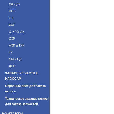
ХД и ДХ
НПВ
СЭ
ОХГ
Х, ХРО, АХ,
ОХР
АХП и ТХИ
ТХ
СМ и СД
ДСВ
ЗАПАСНЫЕ ЧАСТИ К
НАСОСАМ
Опросный лист для заказа
насоса
Техническое задание (эскиз)
для заказа запчастей