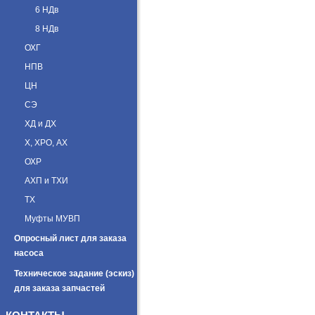
6 НДв
8 НДв
ОХГ
НПВ
ЦН
СЭ
ХД и ДХ
Х, ХРО, АХ
ОХР
АХП и ТХИ
ТХ
Муфты МУВП
Опросный лист для заказа
насоса
Техническое задание (эскиз)
для заказа запчастей