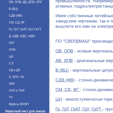
промышленности. Например,
ОВ, ОПВ, ДВ, ДПВ, ОПГ
атомных гидроэлектростанци
В (ВЦ)
Имея собственные литейные
СДВ (ФВ)
заводским чертежам, так и 
СМ, СД, ФГ
вышлите его нам на электро
Гр, ГрТ, ГрАТ, ГрУ, ГрУТ
Д, НДВ, НДС, НДН
ПО "СВЕРДМАШ" производит
ОХГ
НПВ
ОВ, ОПВ
- осевые вертикал
ЦН
ДВ, ДПВ
- диагональные ве
СЭ
В (ВЦ)
- вертикальные цетр
ХД и ДХ
Х, ХРО, АХ
СДВ (ФВ
) - сточно-динамич
ОХР
СМ, СД, ФГ
- сточно-динам
АХП и ТХИ
ТХ
ЦН
- многоступенчатые гор
Муфты МУВП
Гр, ГрТ, ГрАТ, ГрУ, ГрУТ
- гр
Опросный лист для заказа