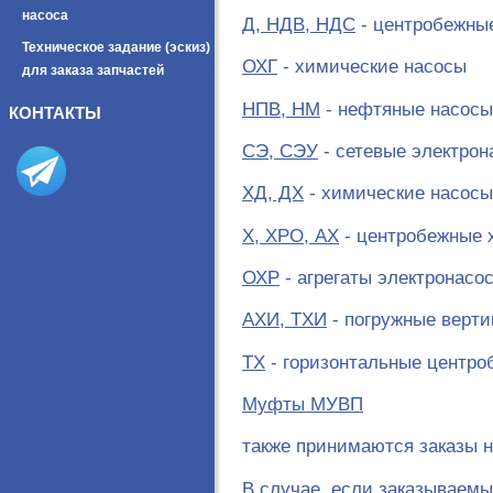
насоса
Д, НДВ, НДС
- центробежные
Техническое задание (эскиз)
ОХГ
- химические насосы
для заказа запчастей
НПВ, НМ
- нефтяные насосы
КОНТАКТЫ
СЭ, СЭУ
- сетевые электрон
ХД, ДХ
- химические насосы
Х, ХРО, АХ
- центробежные 
ОХР
- агрегаты электронасо
АХИ, ТХИ
- погружные верт
ТХ
- горизонтальные центро
Муфты МУВП
также принимаются заказы н
В случае, если заказываемы